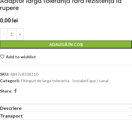
Adaptor largă toleranță fără rezistență la
rupere
0,00
lei
ADAUGĂ ÎN COȘ
Add to wishlist
SKU:
6847c8336110
Categorii:
Fitinguri de larga toleranta
,
Instalatii apa / canal
Share:
Descriere
Transport