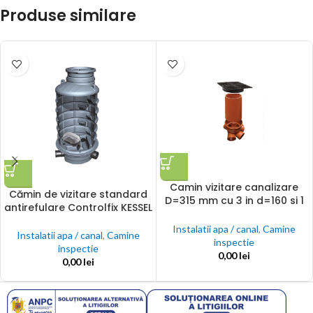
Produse similare
Camin vizitare canalizare
Cămin de vizitare standard
D=315 mm cu 3 in d=160 si 1
antirefulare Controlfix KESSEL
out D=160 mm H=1 m si
capac fonta B125
Instalatii apa / canal
,
Camine
Instalatii apa / canal
,
Camine
inspectie
inspectie
0,00
lei
0,00
lei