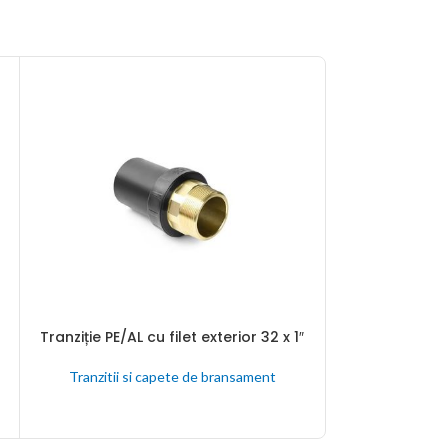
Tranziție PE/AL cu filet exterior 32 x 1″
Tranziție PE/AL 
CITEȘTE MAI MULT
CITEȘTE MAI MU
Tranzitii si capete de bransament
Tranzitii s