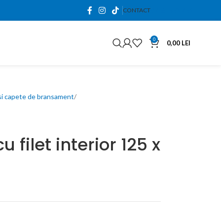
0765.663.761
CONTACT
0
0,00
LEI
 si capete de bransament
u filet interior 125 x