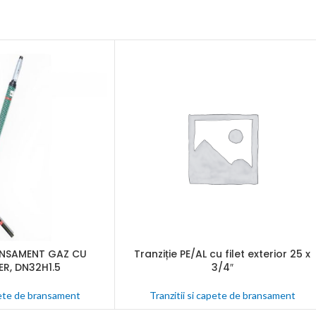
une
nta
ectate
C
nalogice
j
ANSAMENT GAZ CU
Tranziție PE/AL cu filet exterior 25 x
CITEȘTE MAI MULT
SER, DN32H1.5
3/4″
apete de bransament
Tranzitii si capete de bransament