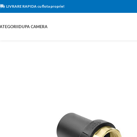
LIVRARE RAPIDA cu flota proprie!
ATEGORII
DUPA CAMERA