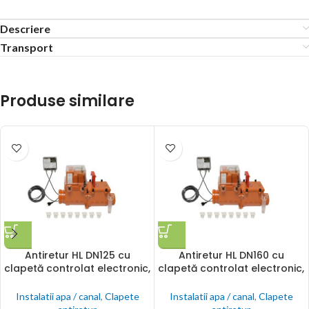
Descriere
Transport
Produse similare
Antiretur HL DN125 cu
Antiretur HL DN160 cu
clapetă controlat electronic,
clapetă controlat electronic,
cu clapetă din inox
cu clapetă din inox
suplimentară şi închizător
suplimentară şi închizător
Instalatii apa / canal
,
Clapete
Instalatii apa / canal
,
Clapete
manual
manual. Cu posibilităţi de