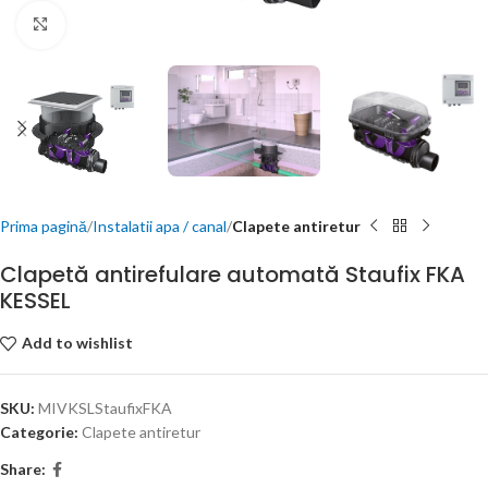
Click to enlarge
Prima pagină
Instalatii apa / canal
Clapete antiretur
Clapetă antirefulare automată Staufix FKA
KESSEL
Add to wishlist
SKU:
MIVKSLStaufixFKA
Categorie:
Clapete antiretur
Share: